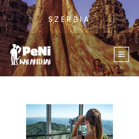
SZERBIA
Támogass Minket
Kalandjaink
Videók
Hasznos
Kik Vagyunk?
Így Érsz El Minket