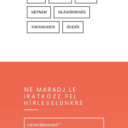
VIETNÁM
VILÁGÖRÖKSÉG
YOGYAKARTA
ÓCEÁN
NE MARADJ LE
IRATKOZZ FEL
HÍRLEVELÜNKRE
Név