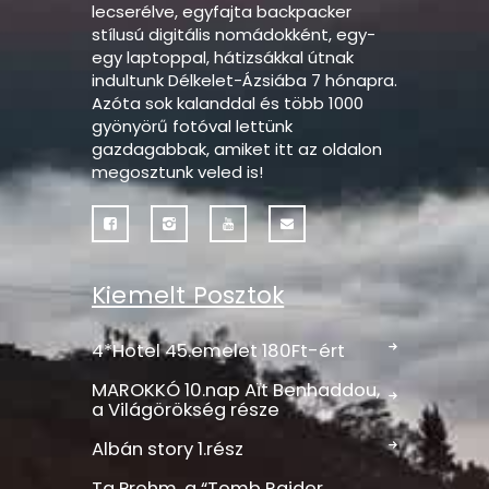
lecserélve, egyfajta backpacker
stílusú digitális nomádokként, egy-
egy laptoppal, hátizsákkal útnak
indultunk Délkelet-Ázsiába 7 hónapra.
Azóta sok kalanddal és több 1000
gyönyörű fotóval lettünk
gazdagabbak, amiket itt az oldalon
megosztunk veled is!
Kiemelt Posztok
4*Hotel 45.emelet 180Ft-ért
MAROKKÓ 10.nap Aït Benhaddou,
a Világörökség része
Albán story 1.rész
Ta Prohm, a “Tomb Raider