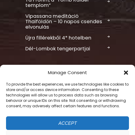
templom”
Vipassana meditáció
Thaiföldön – 10 napos csendes
elvonulás
Újra fillérekből 4* hotelben
Dél-Lombok tengerpartjai
Manage Consent
To provide the best experiences, we use technologies like cookies to
store and/or access device information. Consenting to these
Felhasználási feltételek
technologies will allow us to process data such as browsing
behavior or unique IDs on this site. Not consenting or withdrawing
Sütik kezelése
consent, may adversely affect certain features and functions.
Így kezeljük adataid
Impresszum
ACCEPT
Kapcsolat