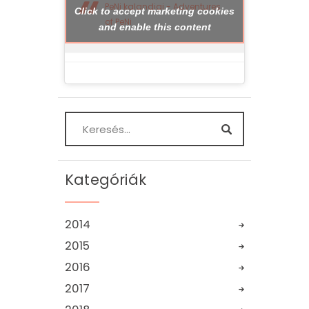
PeNi kalandjai - Adventures
Click to accept marketing cookies
of PeNi
and enable this content
Kategóriák
2014
2015
2016
2017