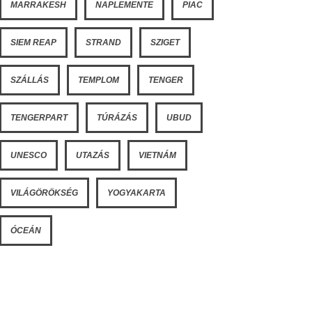
MARRAKESH
NAPLEMENTE
PIAC
SIEM REAP
STRAND
SZIGET
SZÁLLÁS
TEMPLOM
TENGER
TENGERPART
TÚRÁZÁS
UBUD
UNESCO
UTAZÁS
VIETNÁM
VILÁGÖRÖKSÉG
YOGYAKARTA
ÓCEÁN