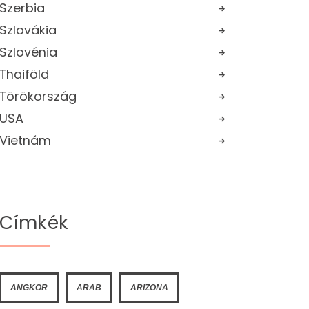
Szerbia
Szlovákia
Szlovénia
Thaiföld
Törökország
USA
Vietnám
Címkék
ANGKOR
ARAB
ARIZONA