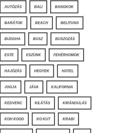
AUTÓZÁS
BALI
BANGKOK
BARÁTOK
BEACH
BELITUNG
BUDDHA
BUSZ
BUSZOZÁS
ESTE
ESZÜNK
FEHÉRHOMOK
HAJÓZÁS
HEGYEK
HOTEL
JOGJA
JÁVA
KALIFORNIA
KEDVENC
KILÁTÁS
KIRÁNDULÁS
KOH KOOD
KO KUT
KRABI