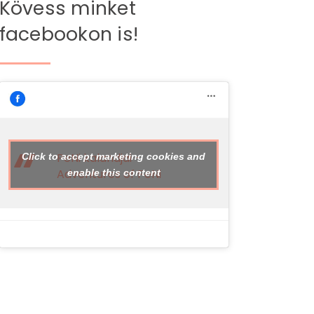
Kövess minket
facebookon is!
PeNi kalandjai -
Click to accept marketing cookies and
Adventures of PeNi
enable this content