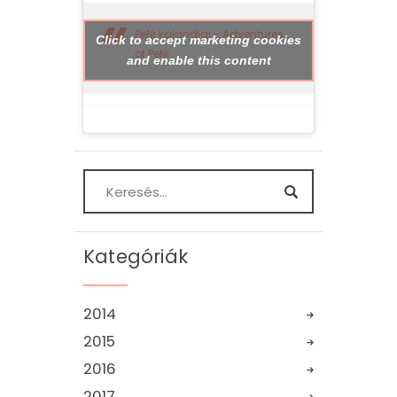
PeNi kalandjai - Adventures
Click to accept marketing cookies
of PeNi
and enable this content
Kategóriák
2014
2015
2016
2017