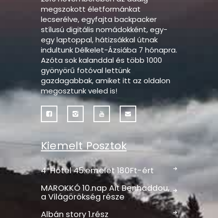
megszokott életformánkat
lecserélve, egyfajta backpacker
stílusú digitális nomádokként, egy-
egy laptoppal, hátizsákkal útnak
indultunk Délkelet-Ázsiába 7 hónapra.
Azóta sok kalanddal és több 1000
gyönyörű fotóval lettünk
gazdagabbak, amiket itt az oldalon
megosztunk veled is!
Kiemelt Posztok
4*Hotel 45.emelet 180Ft-ért
MAROKKÓ 10.nap Aït Benhaddou,
a Világörökség része
Albán story 1.rész