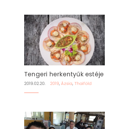
Tengeri herkentyűk estéje
2019.02.20.
2019
,
Ázsia
,
Thaiföld