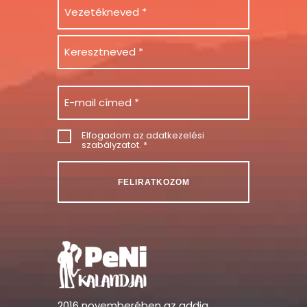
Email
Consent
Elfogadom az
adatkezelési
szabályzatot
. *
2016 novemberében az addig