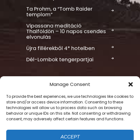
Ta Prohm, a “Tomb Raider
templom”
Vipassana meditáció
Thaiföldön – 10 napos csendes
elvonulás
Újra fillérekből 4* hotelben
Dél-Lombok tengerpartjai
Manage Consent
To provide the best experiences, we use technologies like cookies to
store and/or access device information. Consenting to these
Felhasználási feltételek
technologies will allow us to process data such as browsing
behavior or unique IDs on this site. Not consenting or withdrawing
Sütik kezelése
consent, may adversely affect certain features and functions.
Így kezeljük adataid
Impresszum
ACCEPT