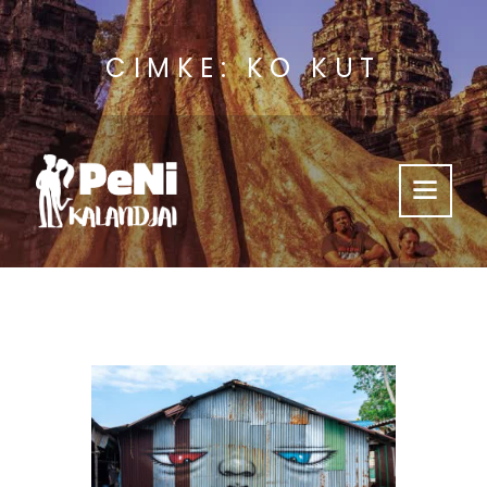
CIMKE: KO KUT
Támogass Minket
Kalandjaink
Videók
Hasznos
Kik Vagyunk?
Így Érsz El Minket