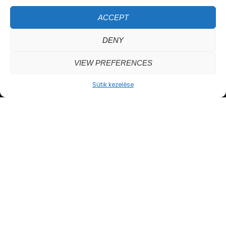
Thaiföldön – 10 napos csendes
elvonulás
ACCEPT
Újra fillérekből 4* hotelben
DENY
Dél-Lombok tengerpartjai
VIEW PREFERENCES
Sütik kezelése
Felhasználási feltételek
Sütik kezelése
Így kezeljük adataid
Impresszum
Kapcsolat
PENI KALANDJAI 2026. MINDEN JOG