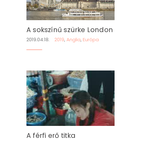
A sokszínű szürke London
2019.04.18.
2019
,
Anglia
,
Európa
A férfi erő titka