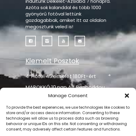
indultunk Délkelet-Ázsiába 7 hónapra.
Azóta sok kalanddal és több 1000
gyönyörű fotóval lettünk
gazdagabbak, amiket itt az oldalon
megosztunk veled is!
Kiemelt Posztok
4*Hotel 45.emelet 180Ft-ért
MAROKKÓ 10.nap Aït Benhaddou,
a Világörökség része
Manage Consent
Albán story 1.rész
To provide the best experiences, we use technologies like cookies to
store and/or access device information. Consenting to these
Ta Prohm, a “Tomb Raider
technologies will allow us to process data such as browsing
templom”
behavior or unique IDs on this site. Not consenting or withdrawing
consent, may adversely affect certain features and functions.
Vipassana meditáció