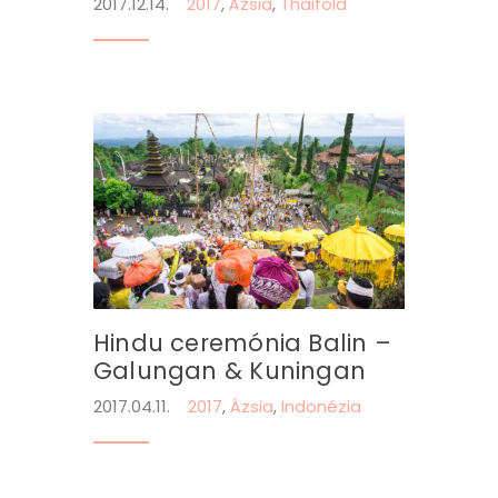
2017.12.14.
2017
,
Ázsia
,
Thaiföld
Hindu ceremónia Balin –
Galungan & Kuningan
2017.04.11.
2017
,
Ázsia
,
Indonézia