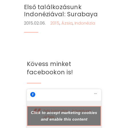
Első találkozásunk
Indonéziával: Surabaya
2015.02.06.
2015
,
Ázsia
,
Indonézia
Kövess minket
facebookon is!
PeNi kalandjai - Adventures
Click to accept marketing cookies
of PeNi
and enable this content