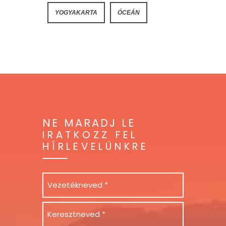
YOGYAKARTA
ÓCEÁN
NE MARADJ LE
IRATKOZZ FEL
HÍRLEVELÜNKRE
Név