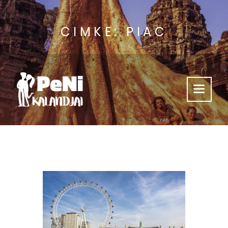
CIMKE: PIAC
Támogass Minket
Kalandjaink
Videók
Hasznos
Kik Vagyunk?
Így Érsz El Minket