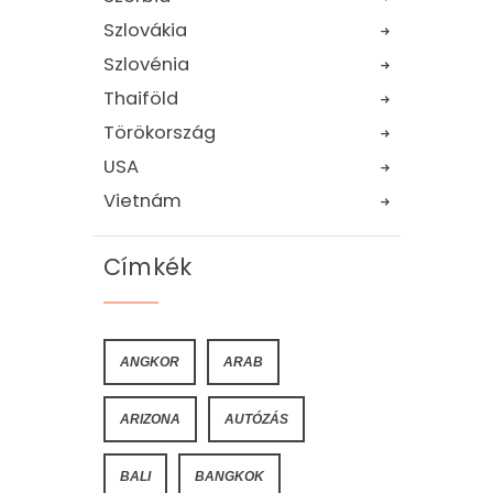
Szlovákia
Szlovénia
Thaiföld
Törökország
USA
Vietnám
Címkék
ANGKOR
ARAB
ARIZONA
AUTÓZÁS
BALI
BANGKOK