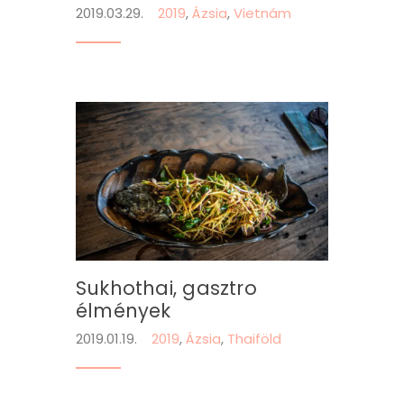
2019.03.29.
2019
,
Ázsia
,
Vietnám
Sukhothai, gasztro
élmények
2019.01.19.
2019
,
Ázsia
,
Thaiföld