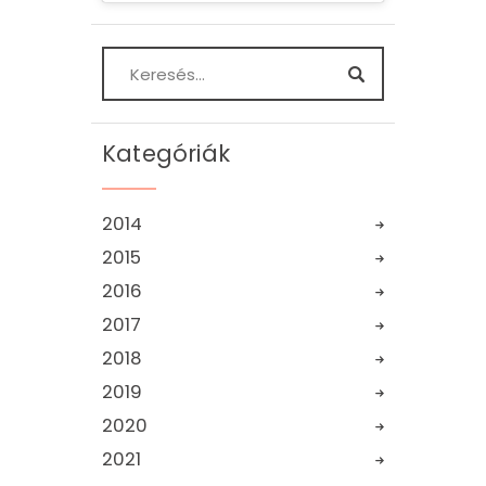
A gigantikus Hoover gát
2019.11.04.
2019
,
Amerika
,
USA