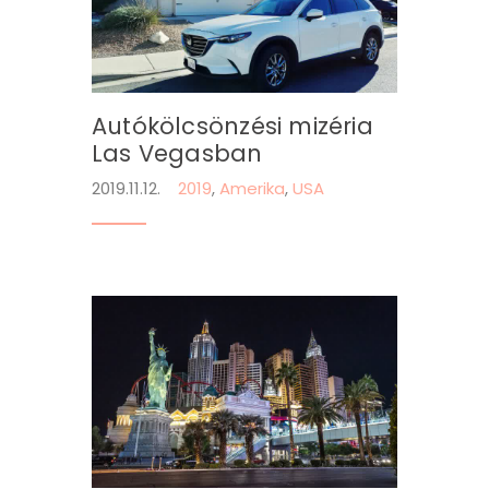
Autókölcsönzési mizéria
Las Vegasban
2019.11.12.
2019
,
Amerika
,
USA