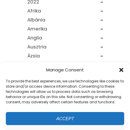
Red Rock Canyon
/Nevada/
2019.11.03.
2019
,
Amerika
,
USA
Manage Consent
To provide the best experiences, we use technologies like cookies to
store and/or access device information. Consenting to these
technologies will allow us to process data such as browsing
behavior or unique IDs on this site. Not consenting or withdrawing
consent, may adversely affect certain features and functions.
ACCEPT
Új otthonunk, Las Vegas