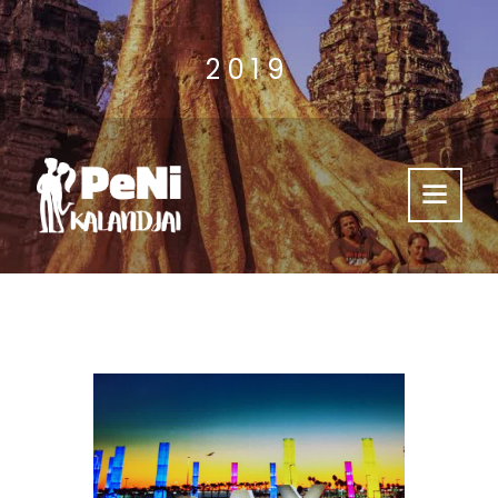
2019
Támogass Minket
Kalandjaink
Videók
Hasznos
Kik Vagyunk?
Így Érsz El Minket