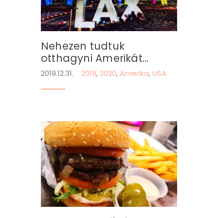
Nehezen tudtuk
otthagyni Amerikát…
2019.12.31.
2019
,
2020
,
Amerika
,
USA