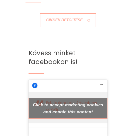
Így készül a nevadai
töltött ponty
2019.11.05.
2019
,
Amerika
,
USA