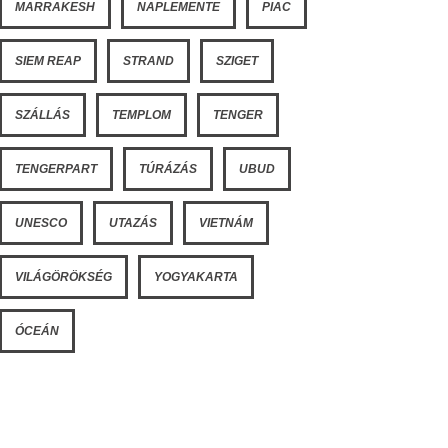
MARRAKESH
NAPLEMENTE
PIAC
SIEM REAP
STRAND
SZIGET
SZÁLLÁS
TEMPLOM
TENGER
TENGERPART
TÚRÁZÁS
UBUD
UNESCO
UTAZÁS
VIETNÁM
VILÁGÖRÖKSÉG
YOGYAKARTA
ÓCEÁN