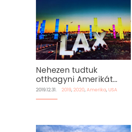
Nehezen tudtuk
otthagyni Amerikát…
2019.12.31.
2019
,
2020
,
Amerika
,
USA