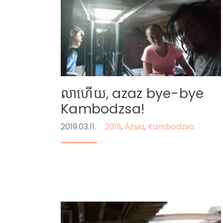
លាហើយ, azaz bye-bye
Kambodzsa!
2019.03.11.
2019
,
Ázsia
,
Kambodzsa