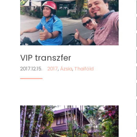
VIP transzfer
2017.12.15.
2017
,
Ázsia
,
Thaiföld