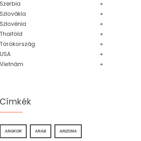
Szerbia
Szlovákia
Szlovénia
Thaiföld
Törökország
USA
Vietnám
Címkék
ANGKOR
ARAB
ARIZONA