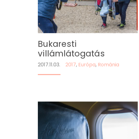
Bukaresti
villámlátogatás
2017.11.03.
2017
,
Európa
,
Románia