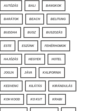
AUTÓZÁS
BALI
BANGKOK
BARÁTOK
BEACH
BELITUNG
BUDDHA
BUSZ
BUSZOZÁS
ESTE
ESZÜNK
FEHÉRHOMOK
HAJÓZÁS
HEGYEK
HOTEL
JOGJA
JÁVA
KALIFORNIA
KEDVENC
KILÁTÁS
KIRÁNDULÁS
KOH KOOD
KO KUT
KRABI