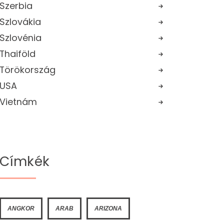
Szerbia
Szlovákia
Szlovénia
Thaiföld
Törökország
USA
Vietnám
Címkék
ANGKOR
ARAB
ARIZONA