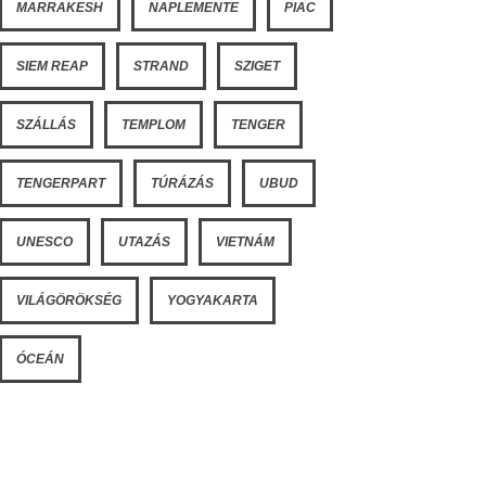
MARRAKESH
NAPLEMENTE
PIAC
SIEM REAP
STRAND
SZIGET
SZÁLLÁS
TEMPLOM
TENGER
TENGERPART
TÚRÁZÁS
UBUD
UNESCO
UTAZÁS
VIETNÁM
VILÁGÖRÖKSÉG
YOGYAKARTA
ÓCEÁN