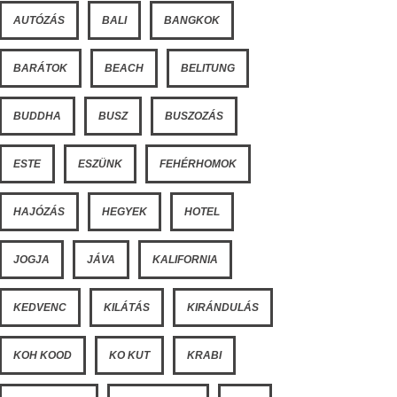
AUTÓZÁS
BALI
BANGKOK
BARÁTOK
BEACH
BELITUNG
BUDDHA
BUSZ
BUSZOZÁS
ESTE
ESZÜNK
FEHÉRHOMOK
HAJÓZÁS
HEGYEK
HOTEL
JOGJA
JÁVA
KALIFORNIA
KEDVENC
KILÁTÁS
KIRÁNDULÁS
KOH KOOD
KO KUT
KRABI