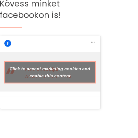
Kövess minket
facebookon is!
PeNi kalandjai -
Click to accept marketing cookies and
Adventures of PeNi
enable this content