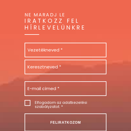
NE MARADJ LE
IRATKOZZ FEL
HÍRLEVELÜNKRE
Név
Email
Consent
Elfogadom az
adatkezelési
szabályzatot
. *