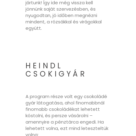
jártunk! Így ide még vissza kell
jönnünk saját szervezésben, és
nyugodtan, jó időben megnézni
mindent, a rózsákkal és virágokkal
együtt.
HEINDL
CSOKIGYÁR
A program része volt egy csokoládé
gyár látogatása, ahol finomabbnál
finomabb csokoládékat lehetett
kóstolni, és persze vásárolni –
amennyire a pénztárca engedi. Ha
lehetett volna, ezt mind leteszteltük
volna: