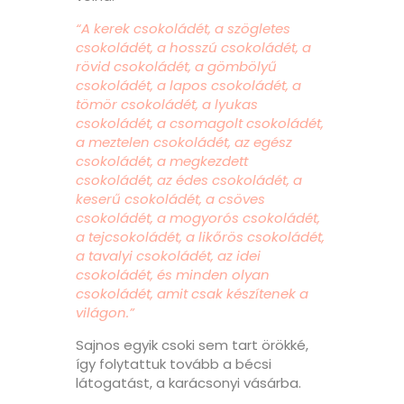
“A kerek csokoládét, a szögletes
csokoládét, a hosszú csokoládét, a
rövid csokoládét, a gömbölyű
csokoládét, a lapos csokoládét, a
tömör csokoládét, a lyukas
csokoládét, a csomagolt csokoládét,
a meztelen csokoládét, az egész
csokoládét, a megkezdett
csokoládét, az édes csokoládét, a
keserű csokoládét, a csöves
csokoládét, a mogyorós csokoládét,
a tejcsokoládét, a likőrös csokoládét,
a tavalyi csokoládét, az idei
csokoládét, és minden olyan
csokoládét, amit csak készítenek a
világon.”
Sajnos egyik csoki sem tart örökké,
így folytattuk tovább a bécsi
látogatást, a karácsonyi vásárba.