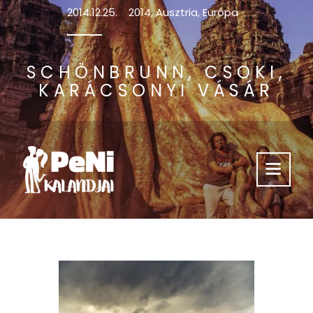
2014.12.25.
2014
,
Ausztria
,
Európa
SCHÖNBRUNN, CSOKI,
KARÁCSONYI VÁSÁR
Támogass Minket
Kalandjaink
Videók
Hasznos
Kik Vagyunk?
Így Érsz El Minket