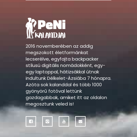
2016 novemberében az addig
megszokott életformánkat
lecserélve, egyfajta backpacker
stílusú digitális nomádokként, egy-
egy laptoppal, hátizsákkal útnak
indultunk Délkelet-Ázsiába 7 hónapra.
Azóta sok kalanddal és több 1000
gyönyörű fotóval lettünk
gazdagabbak, amiket itt az oldalon
megosztunk veled is!