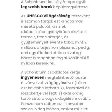
A Schönbrunni kastély Európa egyik
legszebb barokk
épületegyüttese.
Az
UNESCO Világörökség
részeként
is számon tartják ezt a hatalmas
méretű palotát, aminek
elképesztően gyönyörűen díszített
termeit, franciakertjét, és
gyűjteményeit évente több, mint 2
millióan, a teljes komplexumot pedig,
ami egy állatkertet és a sivatagi
házat is magában foglal, körülbelül 5
millióan keresik fel.
A Schönbrunn csodálatos kertje
ingyenesen
megtekinthető: pazar
ösvényeivel, virágágyásaival (télen
ezt kevésbé láthattuk), fasoraival és
rózsakertjeivel (ezt is) akár órákig
tartó sétára vagy üldögélésre csábít.
Persze nem ebben az iszonyatos
szeles, hideg időben, amikor mi is itt