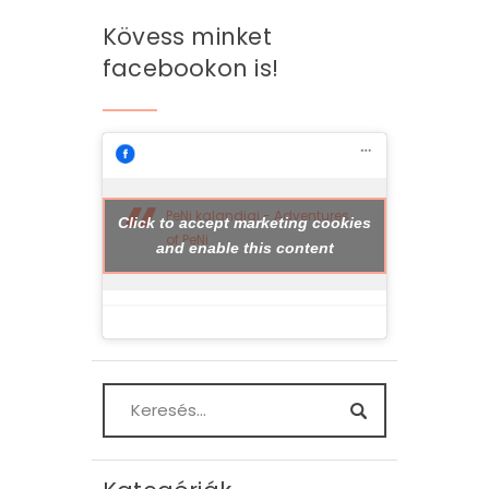
Kövess minket
facebookon is!
PeNi kalandjai - Adventures
Click to accept marketing cookies
of PeNi
and enable this content