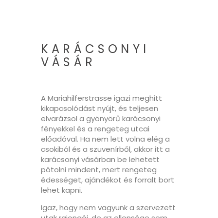
KARÁCSONYI
VÁSÁR
A Mariahilferstrasse igazi meghitt
kikapcsolódást nyújt, és teljesen
elvarázsol a gyönyörű karácsonyi
fényekkel és a rengeteg utcai
előadóval. Ha nem lett volna elég a
csokiból és a szuvenírből, akkor itt a
karácsonyi vásárban be lehetett
pótolni mindent, mert rengeteg
édességet, ajándékot és forralt bort
lehet kapni.
Igaz, hogy nem vagyunk a szervezett
utak rajongói, de az ellensége sem