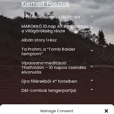
Kiemelt Posztok
4*Hotel 45.emelet 180Ft-ért
MAROKKÓ 10.nap Aït Benhaddou,
a Világörökség része
Albán story 1.rész
Ta Prohm, a “Tomb Raider
templom”
Vipassana meditáció
Thaiföldön – 10 napos csendes
elvonulás
Újra fillérekből 4* hotelben
Dél-Lombok tengerpartjai
Manage Consent